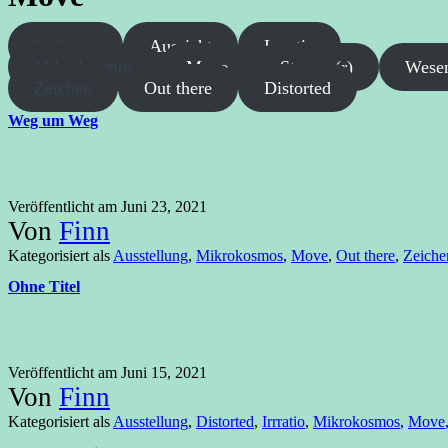
Isolation
Aussicht
Irrratio
Mikrokosmos
Move
Strange(r)
Wese
Zeichen
Out there
Distorted
Weg um Weg
Veröffentlicht am
Juni 23, 2021
Von
Finn
Kategorisiert als
Ausstellung
,
Mikrokosmos
,
Move
,
Out there
,
Zeiche
Ohne Titel
Veröffentlicht am
Juni 15, 2021
Von
Finn
Kategorisiert als
Ausstellung
,
Distorted
,
Irrratio
,
Mikrokosmos
,
Move