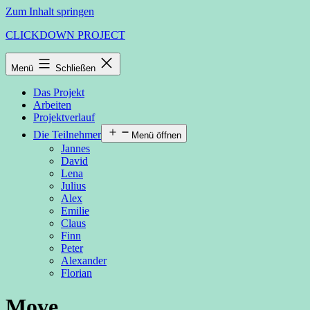
Zum Inhalt springen
CLICKDOWN PROJECT
Menü
Schließen
Das Projekt
Arbeiten
Projektverlauf
Die Teilnehmer
Menü öffnen
Jannes
David
Lena
Julius
Alex
Emilie
Claus
Finn
Peter
Alexander
Florian
Move