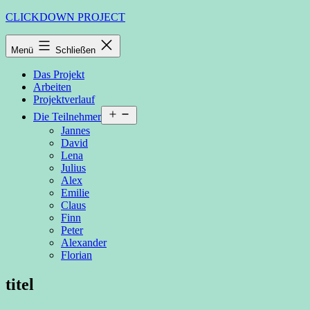
Zum
CLICKDOWN PROJECT
Inhalt
springen
Menü
Schließen
Das Projekt
Arbeiten
Projektverlauf
Menü
Die Teilnehmer
öffnen
Jannes
David
Lena
Julius
Alex
Emilie
Claus
Finn
Peter
Alexander
Florian
titel