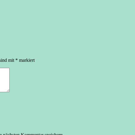
sind mit
*
markiert
n nächsten Kommentar speichern.