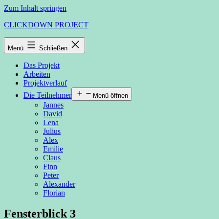
Zum Inhalt springen
CLICKDOWN PROJECT
Menü
Schließen
Das Projekt
Arbeiten
Projektverlauf
Die Teilnehmer
Menü öffnen
Jannes
David
Lena
Julius
Alex
Emilie
Claus
Finn
Peter
Alexander
Florian
Fensterblick 3