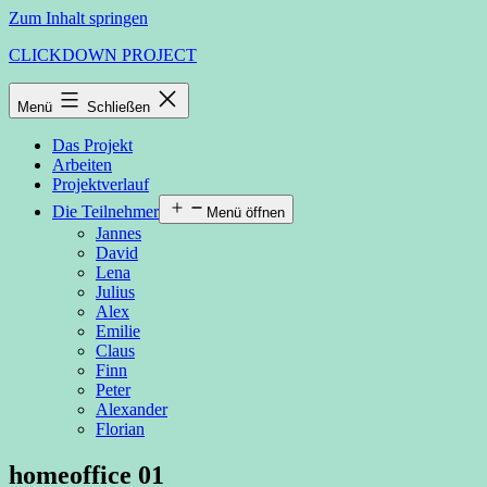
Zum Inhalt springen
CLICKDOWN PROJECT
Menü
Schließen
Das Projekt
Arbeiten
Projektverlauf
Die Teilnehmer
Menü öffnen
Jannes
David
Lena
Julius
Alex
Emilie
Claus
Finn
Peter
Alexander
Florian
homeoffice 01