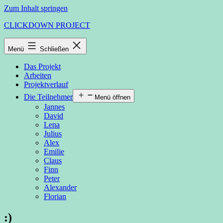
Zum Inhalt springen
CLICKDOWN PROJECT
Menü
Schließen
Das Projekt
Arbeiten
Projektverlauf
Die Teilnehmer
Menü öffnen
Jannes
David
Lena
Julius
Alex
Emilie
Claus
Finn
Peter
Alexander
Florian
:)