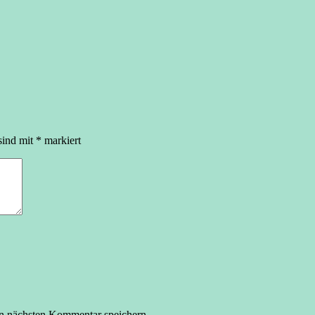
sind mit
*
markiert
n nächsten Kommentar speichern.