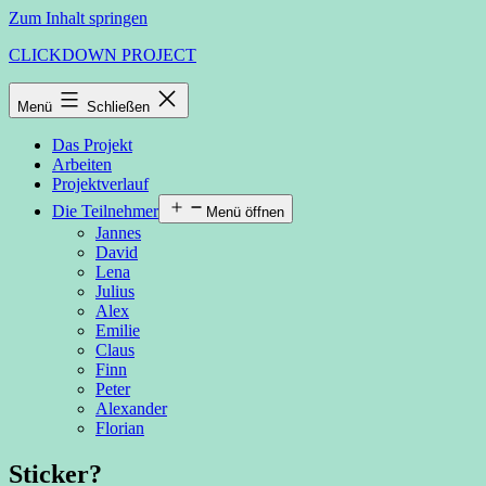
Zum Inhalt springen
CLICKDOWN PROJECT
Menü
Schließen
Das Projekt
Arbeiten
Projektverlauf
Die Teilnehmer
Menü öffnen
Jannes
David
Lena
Julius
Alex
Emilie
Claus
Finn
Peter
Alexander
Florian
Sticker?