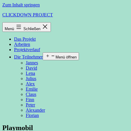
Zum Inhalt springen
CLICKDOWN PROJECT
Menü
Schließen
Das Projekt
Arbeiten
Projektverlauf
Die Teilnehmer
Menü öffnen
Jannes
David
Lena
Julius
Alex
Emilie
Claus
Finn
Peter
Alexander
Florian
Playmobil