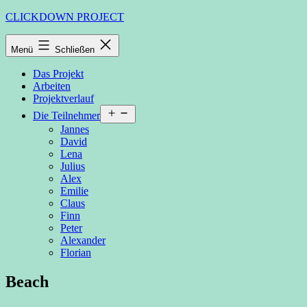
Zum
CLICKDOWN PROJECT
Inhalt
springen
Menü
Schließen
Das Projekt
Arbeiten
Projektverlauf
Menü
Die Teilnehmer
öffnen
Jannes
David
Lena
Julius
Alex
Emilie
Claus
Finn
Peter
Alexander
Florian
Beach