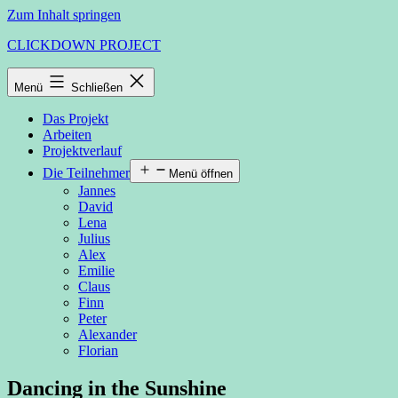
Zum Inhalt springen
CLICKDOWN PROJECT
Menü
Schließen
Das Projekt
Arbeiten
Projektverlauf
Die Teilnehmer
Menü öffnen
Jannes
David
Lena
Julius
Alex
Emilie
Claus
Finn
Peter
Alexander
Florian
Dancing in the Sunshine